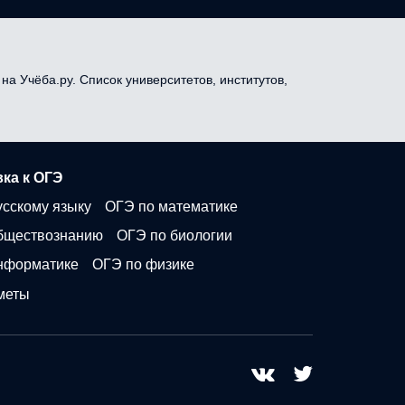
на Учёба.ру. Список университетов, институтов,
ка к ОГЭ
усскому языку
ОГЭ по математике
бществознанию
ОГЭ по биологии
нформатике
ОГЭ по физике
меты