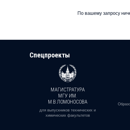
По вашему запросу ниче
Cпецпроекты
МАГИСТРАТУРА
И
МГУ ИМ.
М.В.ЛОМОНОСОВА
, реальное
Образо
орая есть
для выпускников технических и
химических факультетов