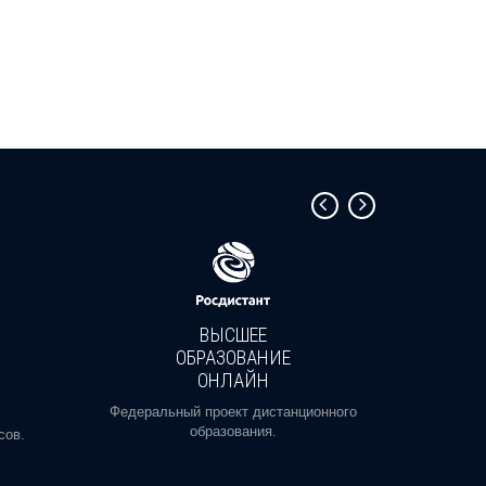
ВЫСШЕЕ
ОБРАЗОВАНИЕ
ОНЛАЙН
Пройди
профе
Федеральный проект дистанционного
образования.
сов.