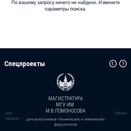
По вашему запросу ничего не найдено. Измените
параметры поиска.
Cпецпроекты
МАГИСТРАТУРА
МГУ ИМ.
М.В.ЛОМОНОСОВА
альное
Образова
ь в каждом
для выпускников технических и химических
факультетов