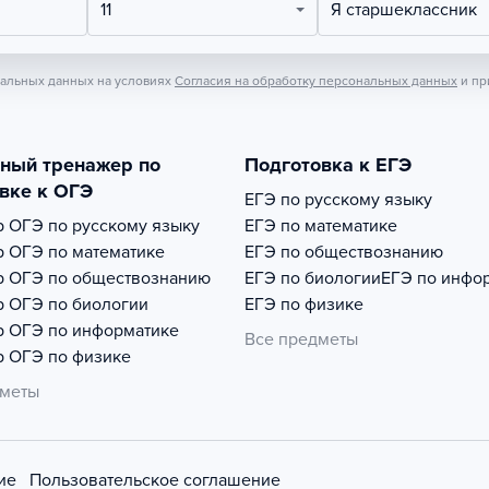
11
Я старшеклассник
нальных данных на условиях
Согласия на обработку персональных данных
и пр
тный тренажер по
Подготовка к ЕГЭ
вке к ОГЭ
ЕГЭ по русскому языку
р
ОГЭ по русскому языку
ЕГЭ по математике
р
ОГЭ по математике
ЕГЭ по обществознанию
р
ОГЭ по обществознанию
ЕГЭ по биологии
ЕГЭ по инфо
р
ОГЭ по биологии
ЕГЭ по физике
р
ОГЭ по информатике
Все предметы
р
ОГЭ по физике
дметы
ие
Пользовательское соглашение