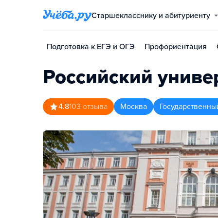
Старшекласснику и абитуриенту
Подготовка к ЕГЭ и ОГЭ
Профориентация
Российский униве
4.8
103
отзыва
Москва
Государственны