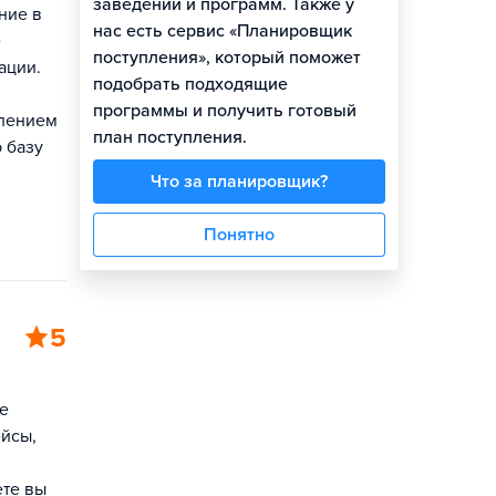
заведений и программ. Также у
ние в
нас есть сервис «Планировщик
е
поступления», который поможет
ации.
подобрать подходящие
программы и получить готовый
влением
план поступления.
 базу
Что за планировщик?
Понятно
5
е
ейсы,
ете вы