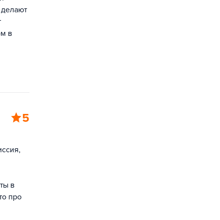
 делают
т
ом в
5
иссия,
ты в
то про